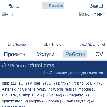
English
Russian
Spanish
t.me/iteamo
alexITmore
Проекты
Услуги
Работы
CV
#umi.cms
/
Работы
/
Что Я раньше делал для клиентов..
bitrix (11)
1C (9)
vTiger (9)
JS (7)
Bitrix24 (7)
php (6)
ERP (5)
Asterisk (4)
CRM (4)
WMS (4)
WordPress (3)
moodle (3)
BigData (3)
simplaCMS (3)
GoLang (2)
magento (2)
optimization (2)
shopify (2)
joomla (2)
WebAssyst (2)
↵