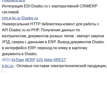
Показать все
Интеграция EDI Diadoc.ru с корпоративной CRM/ERP
системой.
crm.e-kc.ru
Diadoc.ru
Универсальная HTTP библиотека-клиент для работы с
API Diadoc.ru из PHP. Получение данных по
контрагентам, документов разных типов - импорт закупок
УПД, сверка с данными в ERP. Вывод документов Diadoc
в интерфейсе ERP, переход по клику в карточку
документа в Diadoc.
#EDI
#vTiger
#ERP
#JS
#php
#REST
e-kc.ru
- Оптовые поставки электротехнической продукции,