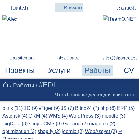
English
Russian
Spanish
t.me/iteamo
alexITmore
Проекты
Услуги
Работы
CV
#EDI
/
Работы
/
Что Я раньше делал для клиентов..
bitrix (11)
1C (9)
vTiger (9)
JS (7)
Bitrix24 (7)
php (6)
ERP (5)
Asterisk (4)
CRM (4)
WMS (4)
WordPress (3)
moodle (3)
BigData (3)
simplaCMS (3)
GoLang (2)
magento (2)
optimization (2)
shopify (2)
joomla (2)
WebAssyst (2)
↵