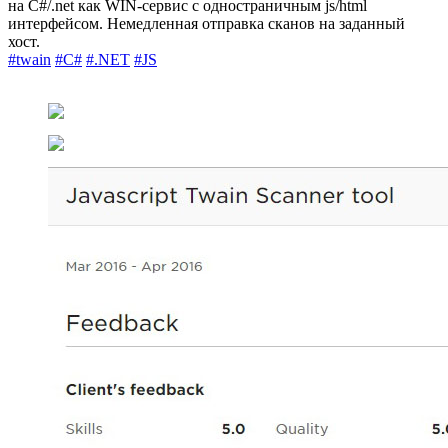
на C#/.net как WIN-сервис с одностраничным js/html
интерфейсом. Немедленная отправка сканов на заданный
хост.
#twain
#C#
#.NET
#JS