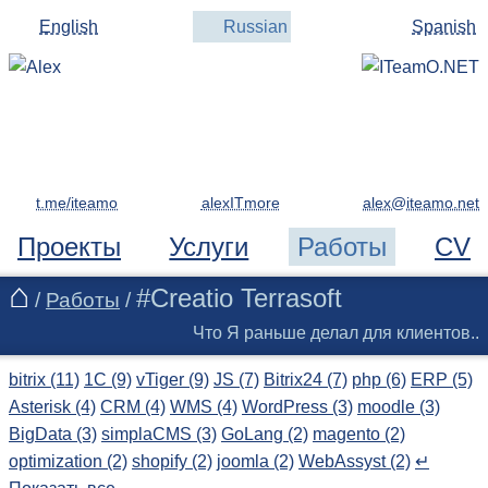
English
Russian
Spanish
t.me/iteamo
alexITmore
Проекты
Услуги
Работы
CV
#Creatio Terrasoft
/
Работы
/
Что Я раньше делал для клиентов..
bitrix (11)
1C (9)
vTiger (9)
JS (7)
Bitrix24 (7)
php (6)
ERP (5)
Asterisk (4)
CRM (4)
WMS (4)
WordPress (3)
moodle (3)
BigData (3)
simplaCMS (3)
GoLang (2)
magento (2)
optimization (2)
shopify (2)
joomla (2)
WebAssyst (2)
↵