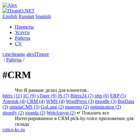
English
Russian
Spanish
Проекты
Услуги
Работы
CV
t.me/iteamo
alexITmore
/
Работы
/
#CRM
Что Я раньше делал для клиентов..
bitrix (11)
1C (9)
vTiger (9)
JS (7)
Bitrix24 (7)
php (6)
ERP (5)
Asterisk (4)
CRM (4)
WMS (4)
WordPress (3)
moodle (3)
BigData
(3)
simplaCMS (3)
GoLang (2)
magento (2)
optimization (2)
shopify (2)
joomla (2)
WebAssyst (2)
↵ Показать все
Интегрированное в CRM pick-by-voice приложение для
склада
crm.e-kc.ru