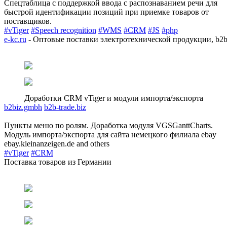
Спецтаблица с поддержкой ввода с распознаванием речи для
быстрой идентификации позиций при приемке товаров от
поставщиков.
#vTiger
#Speech recognition
#WMS
#CRM
#JS
#php
e-kc.ru
- Оптовые поставки электротехнической продукции, b2b
Доработки CRM vTiger и модули импорта/экспорта
b2biz.gmbh
b2b-trade.biz
Пункты меню по ролям. Доработка модуля VGSGanttCharts.
Модуль импорта/экспорта для сайта немецкого филиала ebay
ebay.kleinanzeigen.de and others
#vTiger
#CRM
Поставка товаров из Германии