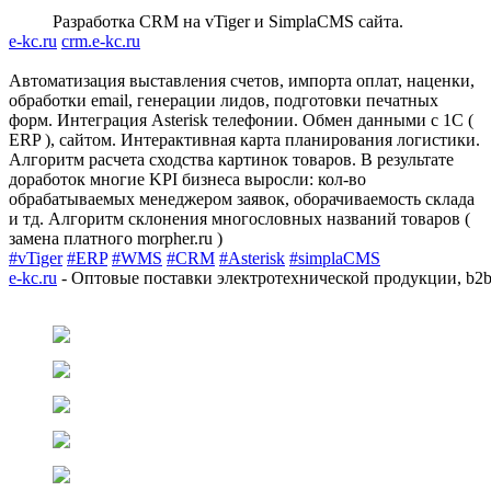
Разработка CRM на vTiger и SimplaCMS сайта.
e-kc.ru
crm.e-kc.ru
Автоматизация выставления счетов, импорта оплат, наценки,
обработки email, генерации лидов, подготовки печатных
форм. Интеграция Asterisk телефонии. Обмен данными с 1С (
ERP ), сайтом. Интерактивная карта планирования логистики.
Алгоритм расчета сходства картинок товаров. В результате
доработок многие KPI бизнеса выросли: кол-во
обрабатываемых менеджером заявок, оборачиваемость склада
и тд. Алгоритм склонения многословных названий товаров (
замена платного morpher.ru )
#vTiger
#ERP
#WMS
#CRM
#Asterisk
#simplaCMS
e-kc.ru
- Оптовые поставки электротехнической продукции, b2b