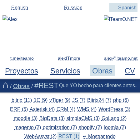
English
Russian
Spanish
t.me/iteamo
alexITmore
Proyectos
Servicios
Obras
CV
#REST
/
Obras
/
Que YO hecho para clientes antes..
bitrix (11)
1C (9)
vTiger (9)
JS (7)
Bitrix24 (7)
php (6)
ERP (5)
Asterisk (4)
CRM (4)
WMS (4)
WordPress (3)
moodle (3)
BigData (3)
simplaCMS (3)
GoLang (2)
magento (2)
optimization (2)
shopify (2)
joomla (2)
WebAssyst (2)
REST (1)
↵ Mostrar todo