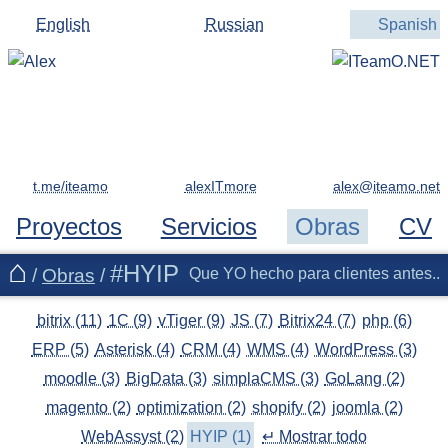
English
Russian
Spanish
t.me/iteamo
alexITmore
Proyectos
Servicios
Obras
CV
#HYIP
/
Obras
/
Que YO hecho para clientes antes..
bitrix (11)
1C (9)
vTiger (9)
JS (7)
Bitrix24 (7)
php (6)
ERP (5)
Asterisk (4)
CRM (4)
WMS (4)
WordPress (3)
moodle (3)
BigData (3)
simplaCMS (3)
GoLang (2)
magento (2)
optimization (2)
shopify (2)
joomla (2)
WebAssyst (2)
HYIP (1)
↵ Mostrar todo