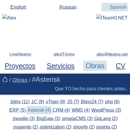
English
Russian
Spanish
t.me/iteamo
alexITmore
Proyectos
Servicios
Obras
CV
#Asterisk
/
Obras
/
Que YO hecho para clientes antes..
bitrix (11)
1C (9)
vTiger (9)
JS (7)
Bitrix24 (7)
php (6)
ERP (5)
Asterisk (4)
CRM (4)
WMS (4)
WordPress (3)
moodle (3)
BigData (3)
simplaCMS (3)
GoLang (2)
magento (2)
optimization (2)
shopify (2)
joomla (2)