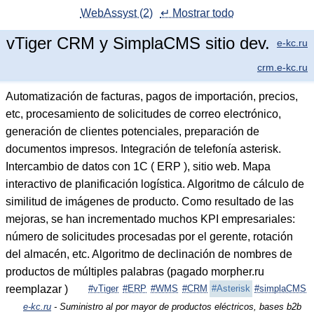
WebAssyst (2)
↵ Mostrar todo
vTiger CRM y SimplaCMS sitio dev.
e-kc.ru
crm.e-kc.ru
Automatización de facturas, pagos de importación, precios,
etc, procesamiento de solicitudes de correo electrónico,
generación de clientes potenciales, preparación de
documentos impresos. Integración de telefonía asterisk.
Intercambio de datos con 1C ( ERP ), sitio web. Mapa
interactivo de planificación logística. Algoritmo de cálculo de
similitud de imágenes de producto. Como resultado de las
mejoras, se han incrementado muchos KPI empresariales:
número de solicitudes procesadas por el gerente, rotación
del almacén, etc. Algoritmo de declinación de nombres de
productos de múltiples palabras (pagado morpher.ru
reemplazar )
#vTiger
#ERP
#WMS
#CRM
#Asterisk
#simplaCMS
e-kc.ru
- Suministro al por mayor de productos eléctricos, bases b2b