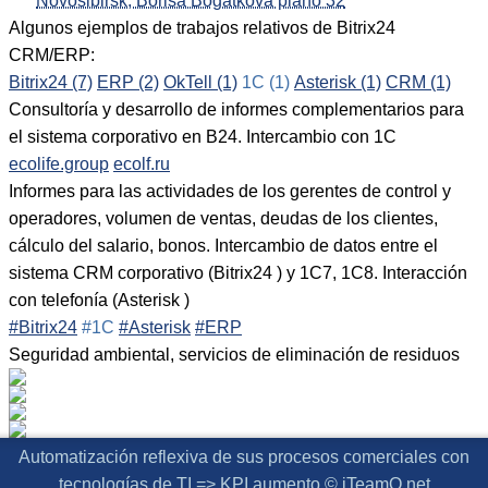
Algunos ejemplos de trabajos relativos de Bitrix24
CRM/ERP:
Bitrix24 (7)
ERP (2)
OkTell (1)
1C (1)
Asterisk (1)
CRM (1)
Consultoría y desarrollo de informes complementarios para
el sistema corporativo en B24. Intercambio con 1C
ecolife.group
ecolf.ru
Informes para las actividades de los gerentes de control y
operadores, volumen de ventas, deudas de los clientes,
cálculo del salario, bonos. Intercambio de datos entre el
sistema CRM corporativo (Bitrix24 ) y 1C7, 1C8. Interacción
con telefonía (Asterisk )
#Bitrix24
#1C
#Asterisk
#ERP
Seguridad ambiental, servicios de eliminación de residuos
Automatización reflexiva de sus procesos comerciales con
tecnologías de TI => KPI aumento © iTeamO.net