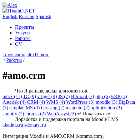
English
Russian
Spanish
Проекты
Услуги
Работы
CV
t.me/iteamo
alexITmore
/
Работы
/
#amo.crm
Что Я раньше делал для клиентов..
bitrix (11)
1C (9)
vTiger (9)
JS (7)
Bitrix24 (7)
php (6)
ERP (5)
Asterisk (4)
CRM (4)
WMS (4)
WordPress (3)
moodle (3)
BigData
(3)
simplaCMS (3)
GoLang (2)
magento (2)
optimization (2)
shopify (2)
joomla (2)
WebAssyst (2)
↵ Показать все
Доработка и поддержка портала на Moodle LMS
akadma.ru
sdonarst.ru
Интеграция Moodle и AMO.CRM (kommo.com):