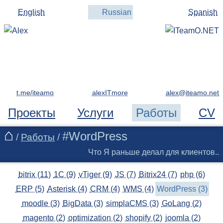
English
Russian
Spanish
t.me/iteamo
alexITmore
Проекты
Услуги
Работы
CV
#WordPress
/
Работы
/
Что Я раньше делал для клиентов..
bitrix (11)
1C (9)
vTiger (9)
JS (7)
Bitrix24 (7)
php (6)
ERP (5)
Asterisk (4)
CRM (4)
WMS (4)
WordPress (3)
moodle (3)
BigData (3)
simplaCMS (3)
GoLang (2)
magento (2)
optimization (2)
shopify (2)
joomla (2)