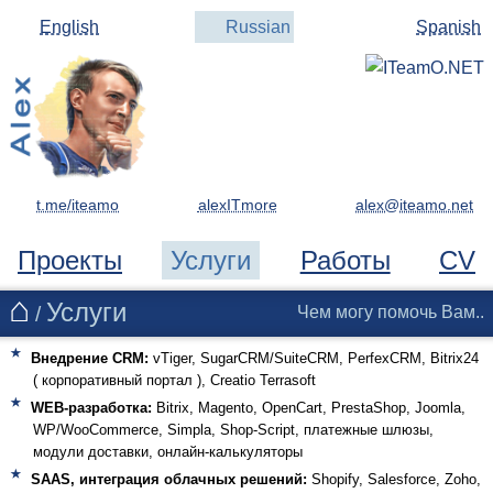
English
Russian
Spanish
t.me/iteamo
alexITmore
Проекты
Услуги
Работы
CV
Услуги
/
Чем могу помочь Вам..
Внедрение CRM:
vTiger, SugarCRM/SuiteCRM, PerfexCRM, Bitrix24
( корпоративный портал ), Creatio Terrasoft
WEB-разработка:
Bitrix, Magento, OpenCart, PrestaShop, Joomla,
WP/WooCommerce, Simpla, Shop-Script, платежные шлюзы,
модули доставки, онлайн-калькуляторы
SAAS, интеграция облачных решений:
Shopify, Salesforce, Zoho,